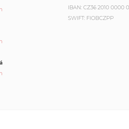
IBAN: CZ36 2010 0000 0
m
SWIFT: FIOBCZPP
m
á
m