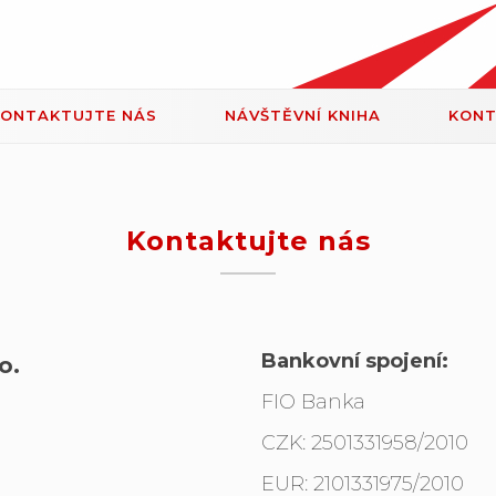
KONTAKTUJTE NÁS
NÁVŠTĚVNÍ KNIHA
KON
Kontaktujte nás
Bankovní spojení:
o.
FIO Banka
CZK:
2501331958/2010
EUR:
2101331975/2010