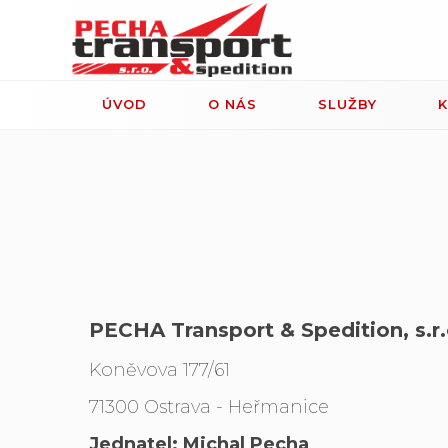
ÚVOD
O NÁS
SLUŽBY
PECHA Transport & Spedition, s.r.
Koněvova 177/61
71300 Ostrava - Heřmanice
Jednatel: Michal Pecha