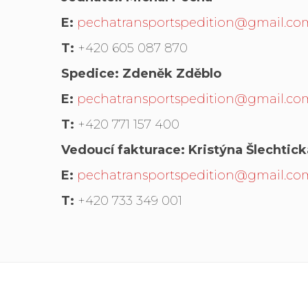
E:
pechatransportspedition@gmail.co
T:
+420 605 087 870
Spedice: Zdeněk Zděblo
E:
pechatransportspedition@gmail.co
T:
+420 771 157 400
Vedoucí fakturace: Kristýna Šlechtick
E:
pechatransportspedition@gmail.co
T:
+420 733 349 001