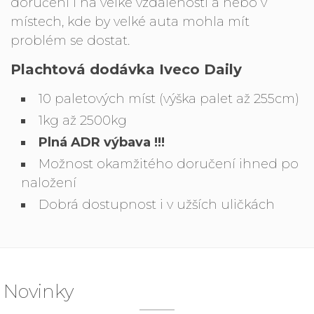
doručení i na velké vzdálenosti a nebo v
místech, kde by velké auta mohla mít
problém se dostat.
Plachtová dodávka Iveco Daily
10 paletových míst (výška palet až 255cm)
1kg až 2500kg
Plná ADR výbava !!!
Možnost okamžitého doručení ihned po
naložení
Dobrá dostupnost i v užších uličkách
Novinky